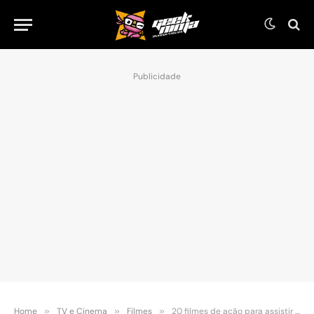
Publicidade
Home
»
TV e Cinema
»
Filmes
»
20 filmes de ação para assistir ainda HOJE na Netflix (2025)