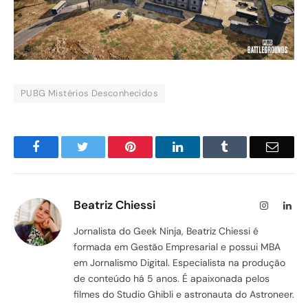
PUBG Mistérios Desconhecidos
Facebook
Twitter
Pinterest
LinkedIn
Tumblr
Email
Beatriz Chiessi
Instagram
Lin
Jornalista do Geek Ninja, Beatriz Chiessi é
formada em Gestão Empresarial e possui MBA
em Jornalismo Digital. Especialista na produção
de conteúdo há 5 anos. É apaixonada pelos
filmes do Studio Ghibli e astronauta do Astroneer.