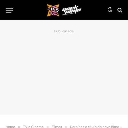
Publicidade
Home
»
TV e Cinema
»
Filmes
»
Detalhes e título do novo filme dos Transformers são liberados