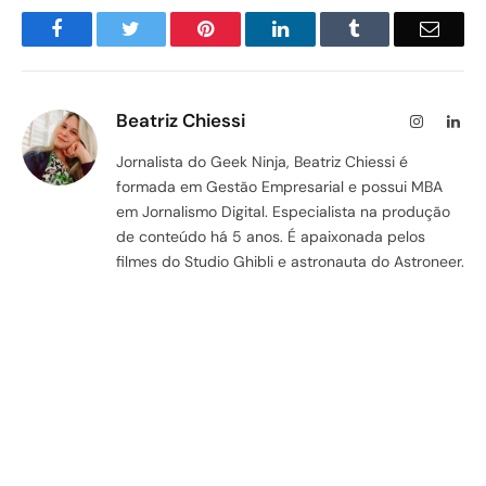
Facebook
Twitter
Pinterest
LinkedIn
Tumblr
Email
Beatriz Chiessi
Instagram
Lin
Jornalista do Geek Ninja, Beatriz Chiessi é
formada em Gestão Empresarial e possui MBA
em Jornalismo Digital. Especialista na produção
de conteúdo há 5 anos. É apaixonada pelos
filmes do Studio Ghibli e astronauta do Astroneer.