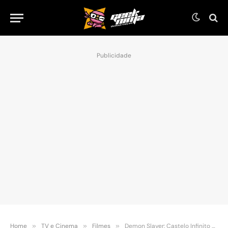
Publicidade
Home
»
TV e Cinema
»
Filmes
»
Demon Slayer: Castelo Infinito quebra recorde e se torna o filme mais rápido a arrecadar 10 bilhões de ienes no Japão