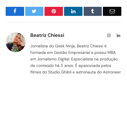
Facebook
Twitter
Pinterest
LinkedIn
Tumblr
Email
Beatriz Chiessi
Instagram
Lin
Jornalista do Geek Ninja, Beatriz Chiessi é
formada em Gestão Empresarial e possui MBA
em Jornalismo Digital. Especialista na produção
de conteúdo há 5 anos. É apaixonada pelos
filmes do Studio Ghibli e astronauta do Astroneer.