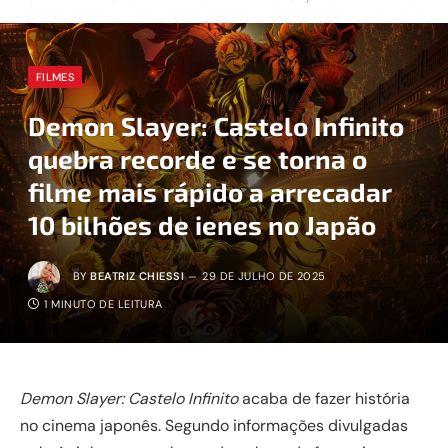
FILMES
Demon Slayer: Castelo Infinito
quebra recorde e se torna o
filme mais rápido a arrecadar
10 bilhões de ienes no Japão
BY
BEATRIZ CHIESSI
29 DE JULHO DE 2025
1 MINUTO DE LEITURA
Demon Slayer: Castelo Infinito
acaba de fazer história
no cinema japonês. Segundo informações divulgadas