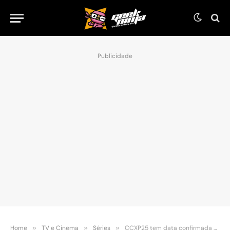
Publicidade
Home
»
TV e Cinema
»
Séries
»
CCXP25 tem data confirmada e Sara Pichelli como primeira convidada internacional