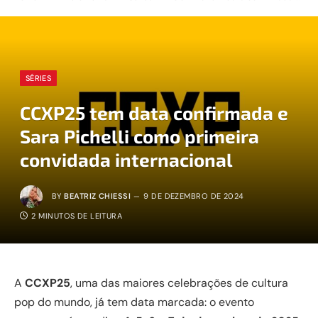
SÉRIES
CCXP25 tem data confirmada e
Sara Pichelli como primeira
convidada internacional
BY
BEATRIZ CHIESSI
9 DE DEZEMBRO DE 2024
2 MINUTOS DE LEITURA
A
CCXP25
, uma das maiores celebrações de cultura
pop do mundo, já tem data marcada: o evento