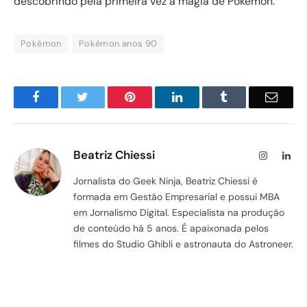
descobrindo pela primeira vez a magia de Pokémon.
Pokémon
Pokémon anos 90
Facebook
Twitter
Pinterest
LinkedIn
Tumblr
Email
Beatriz Chiessi
Instagram
Lin
Jornalista do Geek Ninja, Beatriz Chiessi é
formada em Gestão Empresarial e possui MBA
em Jornalismo Digital. Especialista na produção
de conteúdo há 5 anos. É apaixonada pelos
filmes do Studio Ghibli e astronauta do Astroneer.