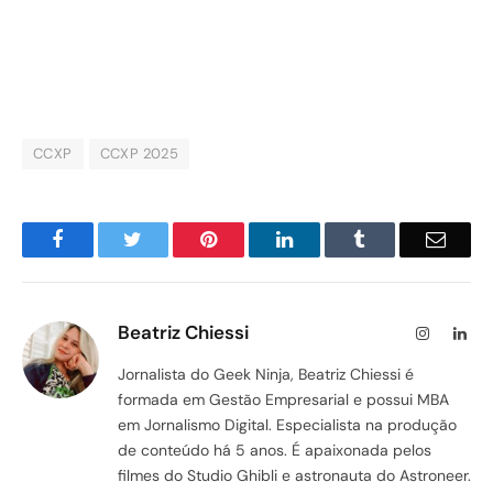
CCXP
CCXP 2025
Facebook
Twitter
Pinterest
LinkedIn
Tumblr
Email
Beatriz Chiessi
Instagram
Lin
Jornalista do Geek Ninja, Beatriz Chiessi é
formada em Gestão Empresarial e possui MBA
em Jornalismo Digital. Especialista na produção
de conteúdo há 5 anos. É apaixonada pelos
filmes do Studio Ghibli e astronauta do Astroneer.