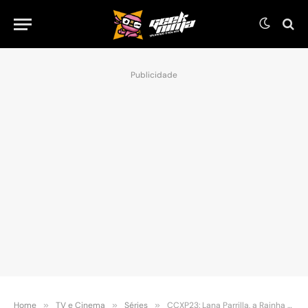
Publicidade
Home
»
TV e Cinema
»
Séries
»
CCXP23: Lana Parrilla, a Rainha Má de Once Upon a Time é atração confirmada