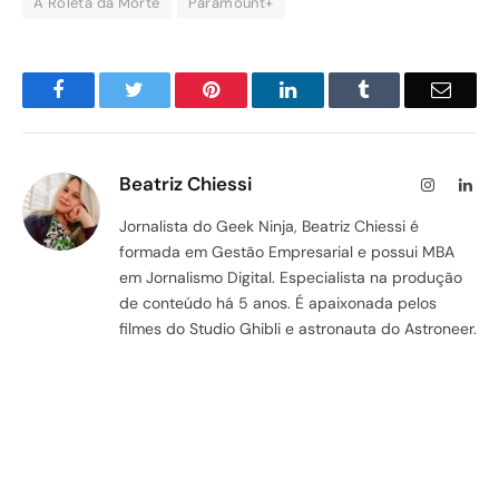
A Roleta da Morte
Paramount+
Facebook
Twitter
Pinterest
LinkedIn
Tumblr
Email
Beatriz Chiessi
Instagram
Lin
Jornalista do Geek Ninja, Beatriz Chiessi é
formada em Gestão Empresarial e possui MBA
em Jornalismo Digital. Especialista na produção
de conteúdo há 5 anos. É apaixonada pelos
filmes do Studio Ghibli e astronauta do Astroneer.