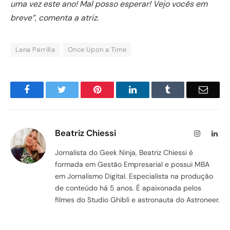
uma vez este ano! Mal posso esperar! Vejo vocês em
breve”, comenta a atriz.
Lana Parrilla
Once Upon a Time
Facebook
Twitter
Pinterest
LinkedIn
Tumblr
Email
Beatriz Chiessi
Instagram
Lin
Jornalista do Geek Ninja, Beatriz Chiessi é
formada em Gestão Empresarial e possui MBA
em Jornalismo Digital. Especialista na produção
de conteúdo há 5 anos. É apaixonada pelos
filmes do Studio Ghibli e astronauta do Astroneer.