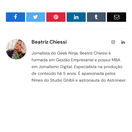
Facebook
Twitter
Pinterest
LinkedIn
Tumblr
Email
Beatriz Chiessi
Instagram
Lin
Jornalista do Geek Ninja, Beatriz Chiessi é
formada em Gestão Empresarial e possui MBA
em Jornalismo Digital. Especialista na produção
de conteúdo há 5 anos. É apaixonada pelos
filmes do Studio Ghibli e astronauta do Astroneer.