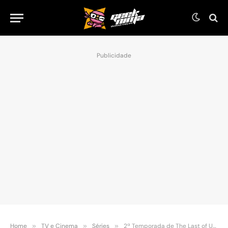
Publicidade
Home
»
TV e Cinema
»
Séries
»
2ª Temporada de The Last of Us Chegará em 2025: Veja os Detalhes!