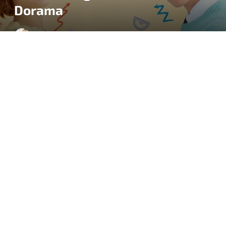
Dorama
BY
BEATRIZ CHIESSI
13 DE NOVEMBRO DE 2024
5 MINUTOS DE LEITURA
O dorama
Beleza Verdadeira
(
True Beauty
), baseado no
popular webtoon de mesmo nome, conquistou o
público ao abordar temas como autoestima, bullying e
o poder da verdadeira beleza interior.