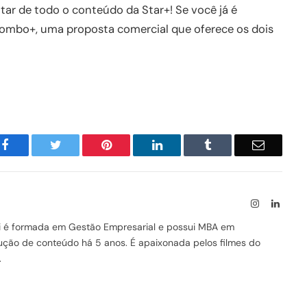
rutar de todo o conteúdo da Star+! Se você já é
Combo+, uma proposta comercial que oferece os dois
Facebook
Twitter
Pinterest
LinkedIn
Tumblr
Email
Instagram
Linked
ssi é formada em Gestão Empresarial e possui MBA em
odução de conteúdo há 5 anos. É apaixonada pelos filmes do
.