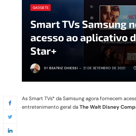
GADGETS
Smart TVs Samsung no
acesso ao aplicativo 
Star+
BY
BEATRIZ CHIESSI
21 DE SETEMBRO DE 2021
As Smart TVs* da Samsung agora fornecem aces
entretenimento geral da
The Walt Disney Com