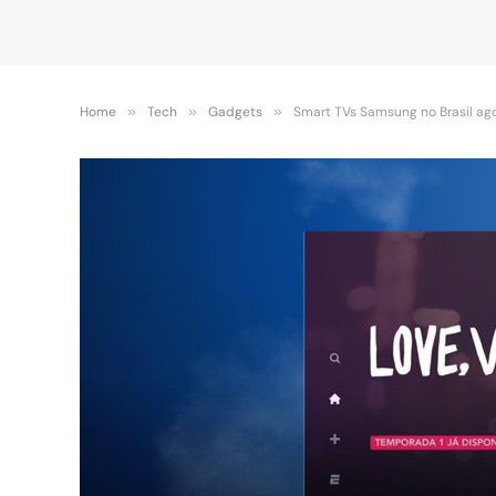
Home
»
Tech
»
Gadgets
»
Smart TVs Samsung no Brasil ago