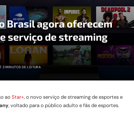
 Brasil agora oferecem
de serviço de streaming
2 MINUTOS DE LEITURA
so ao
Star+
, o novo serviço de streaming de esportes e
pany
, voltado para o público adulto e fãs de esportes.