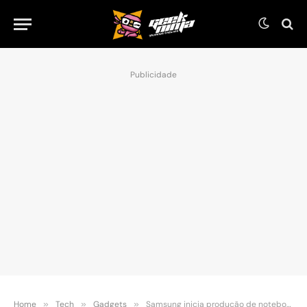
Publicidade
Home
»
Tech
»
Gadgets
»
Samsung inicia produção de notebooks com Windows 11