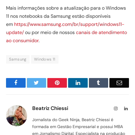
Mais informações sobre a atualização para o Windows
11 nos notebooks da Samsung estão disponíveis
em
https://www.samsung.com/br/support/windows11-
update/
ou por meio de nossos
canais de atendimento
ao consumidor
.
Samsung
Windows 11
Facebook
Twitter
Pinterest
LinkedIn
Tumblr
Email
Beatriz Chiessi
Instagram
Lin
Jornalista do Geek Ninja, Beatriz Chiessi é
formada em Gestão Empresarial e possui MBA
em Jornalismo Digital. Especialista na produção