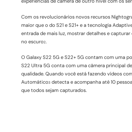
experiências de câmera de outro nível com os sen
Com os revolucionários novos recursos Nightog
maior que o do S21 e S21+ e a tecnologia Adaptive
entrada de mais luz, mostrar detalhes e captura
no escuro
.
2
O Galaxy S22 5G e S22+ 5G contam com uma pote
S22 Ultra 5G conta com uma câmera principal de
qualidade. Quando você está fazendo vídeos co
Automático
detecta e acompanha até 10 pesso
3
que todos sejam capturados.