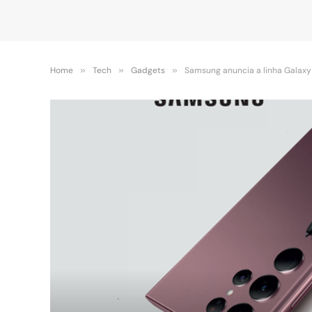
Home
»
Tech
»
Gadgets
»
Samsung anuncia a linha Galaxy 