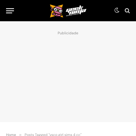
Publicidade
Home
»
Posts Tagged "vsco girl sims 4 cc"