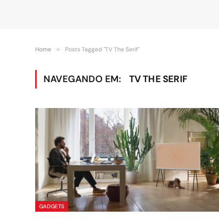
Home
»
Posts Tagged "TV The Serif"
NAVEGANDO EM:
TV THE SERIF
GADGETS