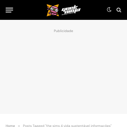
Publicidade
Home
»
Posts Tagged "the sims 4 vida sustentável informações"