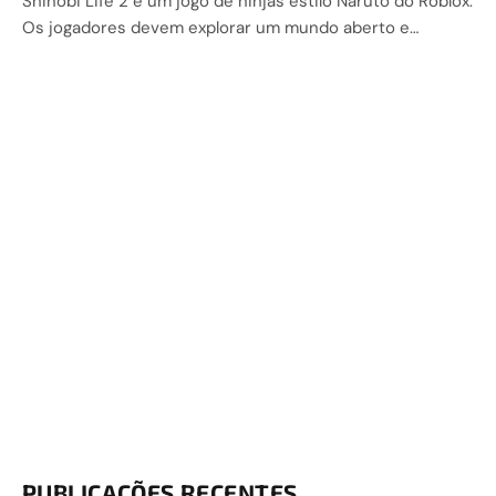
Shinobi Life 2 é um jogo de ninjas estilo Naruto do Roblox.
Os jogadores devem explorar um mundo aberto e…
PUBLICAÇÕES RECENTES