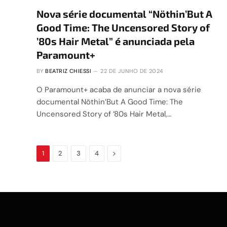
Nova série documental “Nöthin’But A
Good Time: The Uncensored Story of
’80s Hair Metal” é anunciada pela
Paramount+
BY
BEATRIZ CHIESSI
22 DE JUNHO DE 2024
O Paramount+ acaba de anunciar a nova série
documental Nöthin’But A Good Time: The
Uncensored Story of ’80s Hair Metal,…
Next
1
2
3
4