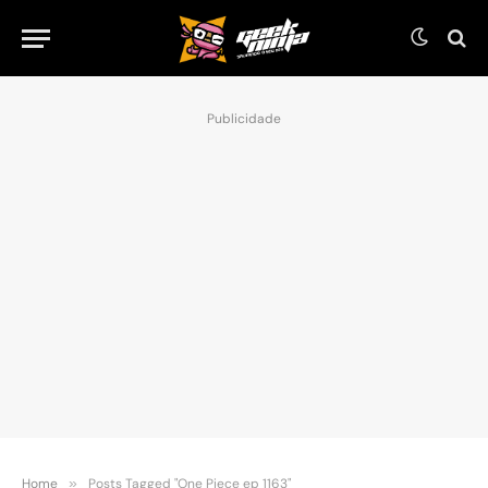
Publicidade
Home
»
Posts Tagged "One Piece ep 1163"