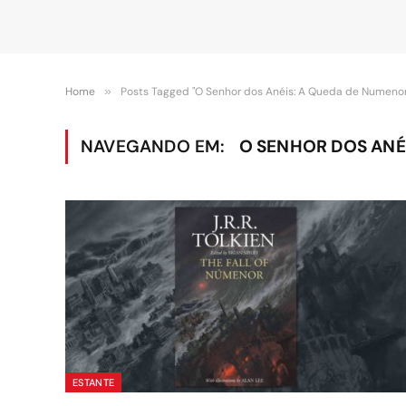
Home
»
Posts Tagged "O Senhor dos Anéis: A Queda de Numenor
NAVEGANDO EM:
O SENHOR DOS ANÉ
ESTANTE