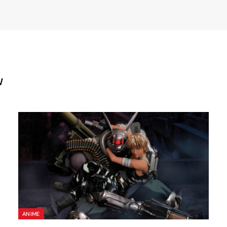
W
ANIME