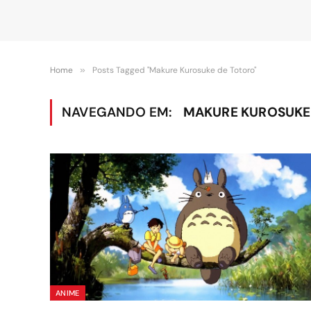
Home
»
Posts Tagged "Makure Kurosuke de Totoro"
NAVEGANDO EM:
MAKURE KUROSUKE
ANIME