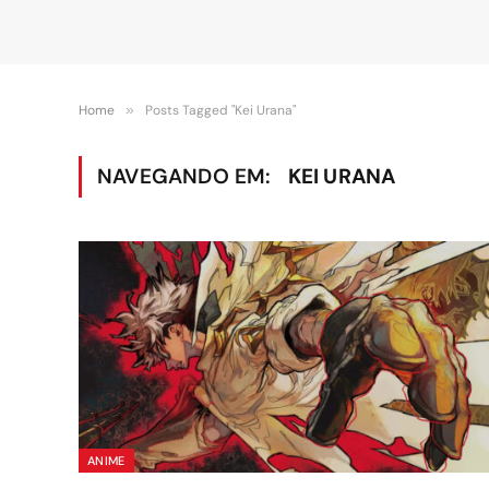
Home
»
Posts Tagged "Kei Urana"
NAVEGANDO EM:
KEI URANA
ANIME