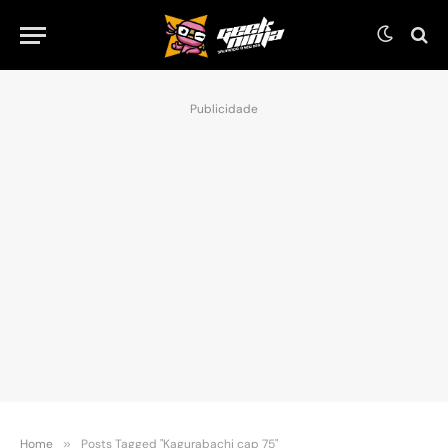
Publicidade
Home
»
Posts Tagged "Kagurabachi cap 75"