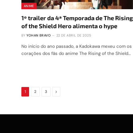
ANIME
1º trailer da 4ª Temporada de The Rising
of the Shield Hero alimenta o hype
BY
YOHAN BRAVO
22 DE ABRIL DE 2025
No início do ano passado, a Kadokawa mexeu com os
corações dos fãs do anime The Rising of the Shield…
Next
1
2
3