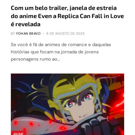
Com um belo trailer, janela de estreia
do anime Even a Replica Can Fall in Love
é revelada
BY
YOHAN BRAVO
8 DE AGOSTO DE 2025
Se você é fã de animes de romance e daquelas
histórias que focam na jornada de jovens
personagens rumo ao…
ANIME