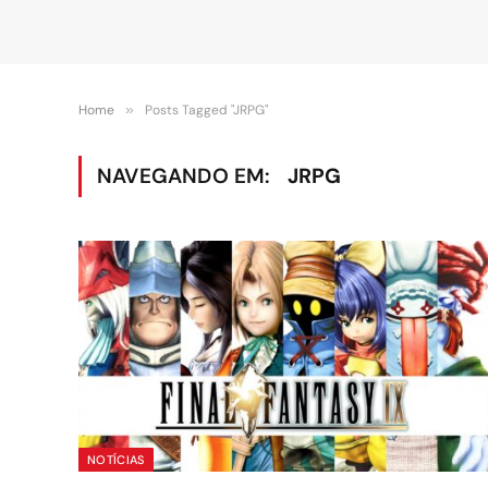
Home
»
Posts Tagged "JRPG"
NAVEGANDO EM:
JRPG
NOTÍCIAS