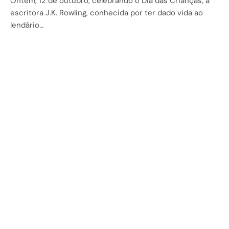
Ontem, 12 de outubro, celebrando o Dia das Crianças, a
escritora J.K. Rowling, conhecida por ter dado vida ao
lendário…