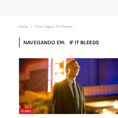
Home
»
Posts Tagged "If It Bleeds"
NAVEGANDO EM:
IF IT BLEEDS
FILMES