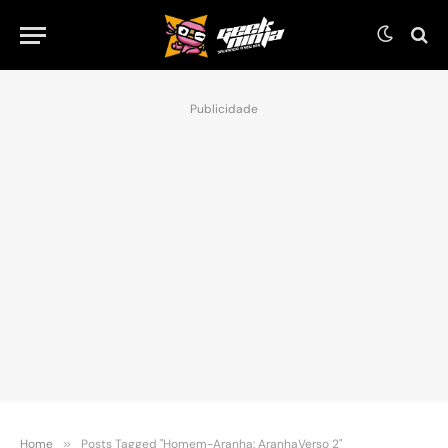
Publicidade
Home
»
Posts Tagged "Homem-Aranha: AranhaVerso 2"