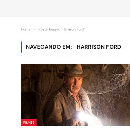
Home
»
Posts Tagged "Harrison Ford"
NAVEGANDO EM:
HARRISON FORD
FILMES