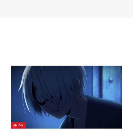
Ō
ANIME