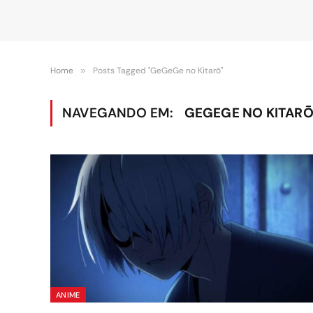
Home
»
Posts Tagged "GeGeGe no Kitarō"
NAVEGANDO EM:
GEGEGE NO KITAR
ANIME