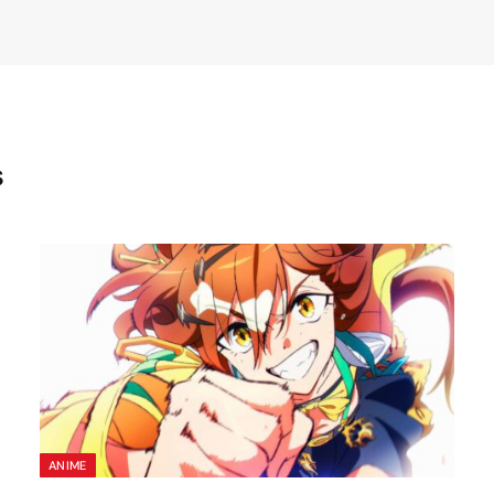
S
ANIME