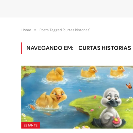
Home
»
Posts Tagged "curtas historias"
NAVEGANDO EM:
CURTAS HISTORIAS
ESTANTE