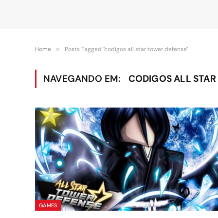
Home
»
Posts Tagged "codigos all star tower defense"
NAVEGANDO EM:
CODIGOS ALL STAR
GAMES