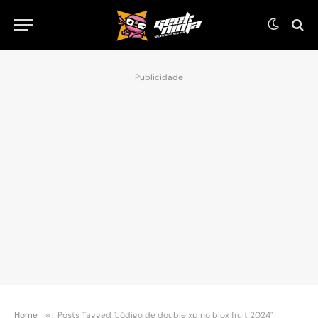
Publicidade
Home
»
Posts Tagged "código de double xp no blox fruit 2024"