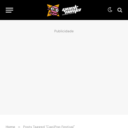
Publicidade
Home
»
Posts Tagged "CapiPop Festival"