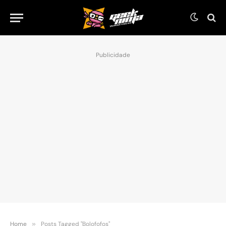
Publicidade
Home
»
Posts Tagged "Bolofofos"