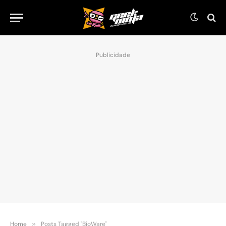
Publicidade
Home
»
Posts Tagged "BioWare"