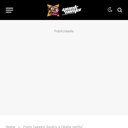
Publicidade
Home
»
Posts Tagged "Astérix e Obélix netflix"