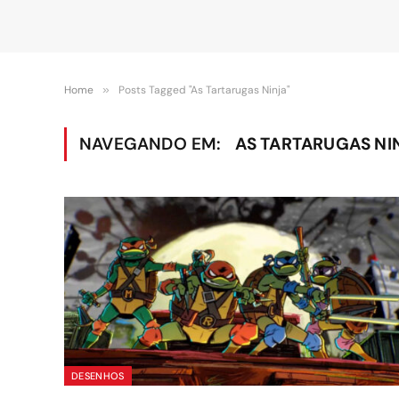
Home
»
Posts Tagged "As Tartarugas Ninja"
NAVEGANDO EM:
AS TARTARUGAS NI
DESENHOS