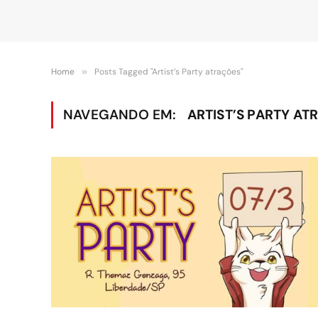
Home
»
Posts Tagged "Artist’s Party atrações"
NAVEGANDO EM:
ARTIST’S PARTY AT