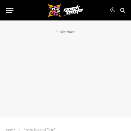
Publicidade
Home
»
Posts Tagged "3Hz"