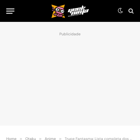
Publicidade
Home
»
Otaku
»
Anime
»
Trupe Fantasma: Lista completa dos membros em Hunter X Hunter