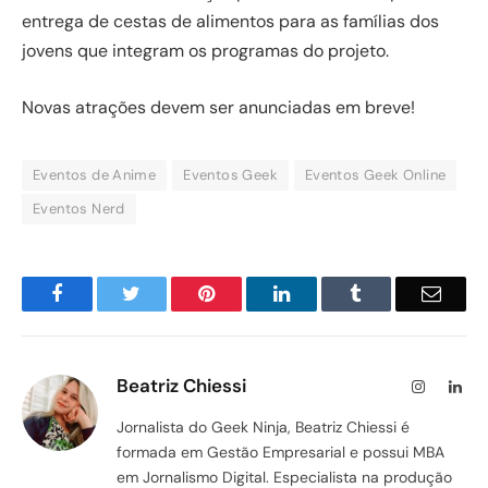
entrega de cestas de alimentos para as famílias dos
jovens que integram os programas do projeto.
Novas atrações devem ser anunciadas em breve!
Eventos de Anime
Eventos Geek
Eventos Geek Online
Eventos Nerd
Facebook
Twitter
Pinterest
LinkedIn
Tumblr
Email
Beatriz Chiessi
Instagram
Lin
Jornalista do Geek Ninja, Beatriz Chiessi é
formada em Gestão Empresarial e possui MBA
em Jornalismo Digital. Especialista na produção