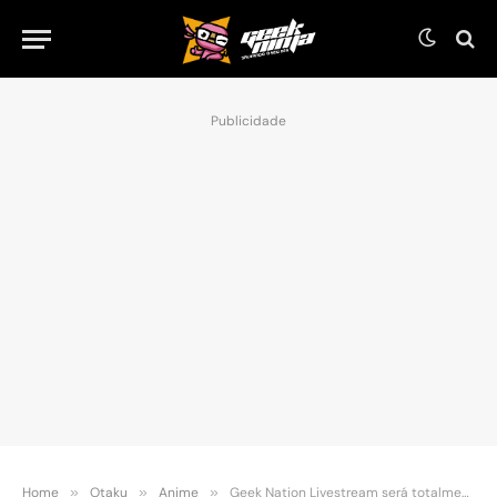
Publicidade
Home
»
Otaku
»
Anime
»
Geek Nation Livestream será totalmente online e trará conteúdos especiais de filmes e games