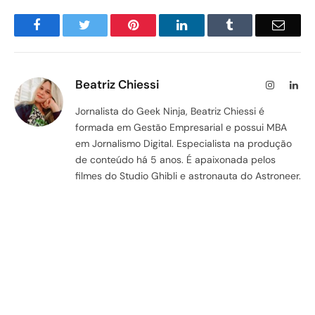
Facebook
Twitter
Pinterest
LinkedIn
Tumblr
Email
Beatriz Chiessi
Instagram
Lin
Jornalista do Geek Ninja, Beatriz Chiessi é
formada em Gestão Empresarial e possui MBA
em Jornalismo Digital. Especialista na produção
de conteúdo há 5 anos. É apaixonada pelos
filmes do Studio Ghibli e astronauta do Astroneer.