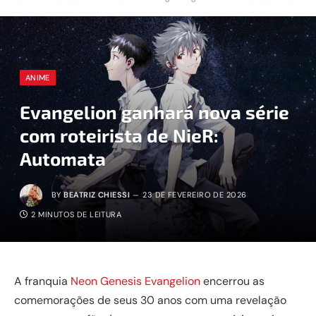
ANIME
Evangelion ganhará nova série
com roteirista de NieR:
Automata
BY
BEATRIZ CHIESSI
23 DE FEVEREIRO DE 2026
2 MINUTOS DE LEITURA
A franquia
Neon Genesis Evangelion
encerrou as
comemorações de seus 30 anos com uma revelação