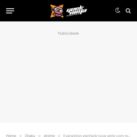
Publicidade
Home
»
Otaku
»
Anime
»
Evangelion ganhará nova série com roteirista de NieR: Automata