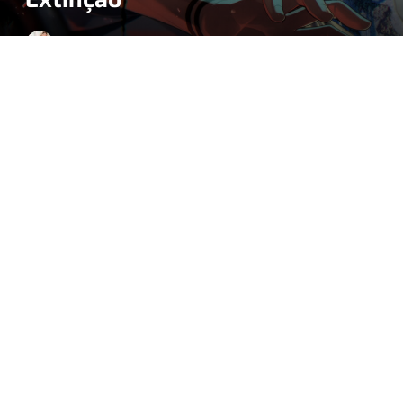
BY
BEATRIZ CHIESSI
8 DE JANEIRO DE 2026
2 MINUTOS DE LEITURA
A espera dos fãs está chegando ao fim! A terceira
temporada de
JUJUTSU KAISEN
já tem data marcada
e promete adaptar um dos arcos mais intensos da obra
de Gege Akutami:
Migração à Extinção
. A nova fase do
anime, produzida pelo estúdio MAPPA, estreia
no dia 8
de janeiro de 2026
, trazendo novos confrontos,
reviravoltas e desafios para Yuji Itadori e seus aliados.