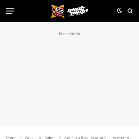
Publicidade
Home
»
Otaku
»
Anime
»
Confira a lista de atrações do evento Virtual Crunchyroll Expo 2021