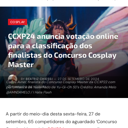
COSPLAY
CCXP24 anuncia votação online
para a classificação dos
finalistas do Concurso Cosplay
Master
BY
BEATRIZ CHIESSI
27 DE SETEMBRO DE 2024
Carlos Avner, finalista do Concurso Cosplay Master da CCXP22 com
performance de Yusei Fudo de Yu-Gi-Oh 5D's Crédito: Amanda Melo
1 MINUTO DE LEITURA
@AMNDAMELO / I Hate Flash
A partir do meio-dia desta sexta-feira, 27 de
setembro, 65 competidores do aguardado ‘Concurso