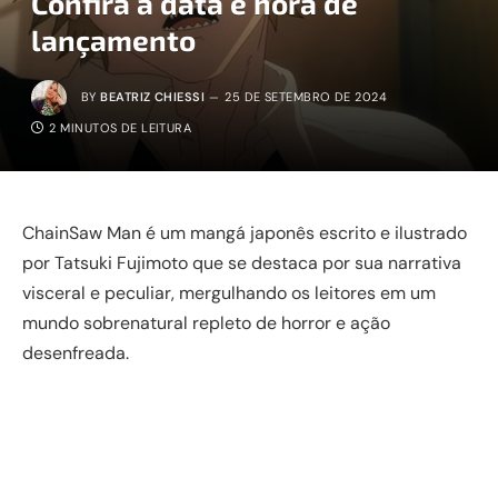
Confira a data e hora de
lançamento
BY
BEATRIZ CHIESSI
25 DE SETEMBRO DE 2024
2 MINUTOS DE LEITURA
ChainSaw Man é um mangá japonês escrito e ilustrado
por Tatsuki Fujimoto que se destaca por sua narrativa
visceral e peculiar, mergulhando os leitores em um
mundo sobrenatural repleto de horror e ação
desenfreada.