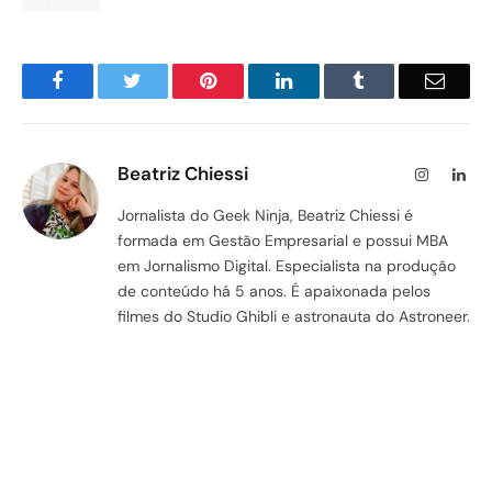
Facebook
Twitter
Pinterest
LinkedIn
Tumblr
Email
Beatriz Chiessi
Instagram
Lin
Jornalista do Geek Ninja, Beatriz Chiessi é
formada em Gestão Empresarial e possui MBA
em Jornalismo Digital. Especialista na produção
de conteúdo há 5 anos. É apaixonada pelos
filmes do Studio Ghibli e astronauta do Astroneer.