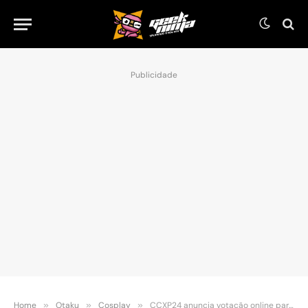
Publicidade
Home
»
Otaku
»
Cosplay
»
CCXP24 anuncia votação online para a classificação dos finalistas do Concurso Cosplay Master