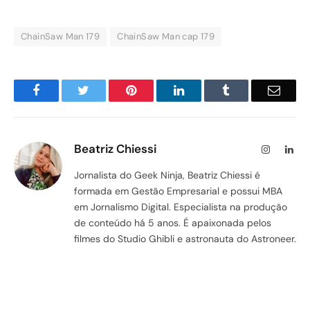
ChainSaw Man 179
ChainSaw Man cap 179
Facebook
Twitter
Pinterest
LinkedIn
Tumblr
Email
Beatriz Chiessi
Instagram
Lin
Jornalista do Geek Ninja, Beatriz Chiessi é
formada em Gestão Empresarial e possui MBA
em Jornalismo Digital. Especialista na produção
de conteúdo há 5 anos. É apaixonada pelos
filmes do Studio Ghibli e astronauta do Astroneer.