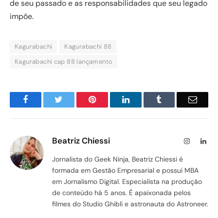
de seu passado e as responsabilidades que seu legado
impõe.
Kagurabachi
Kagurabachi 88
Kagurabachi cap 88 lançamento
Facebook
Twitter
Pinterest
LinkedIn
Tumblr
Email
Beatriz Chiessi
Instagram
Lin
Jornalista do Geek Ninja, Beatriz Chiessi é
formada em Gestão Empresarial e possui MBA
em Jornalismo Digital. Especialista na produção
de conteúdo há 5 anos. É apaixonada pelos
filmes do Studio Ghibli e astronauta do Astroneer.