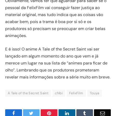
Obviamente, vamos ter que aguardar para saber se o
pessoal da FelixFilm vai conseguir fazer justiça ao
material original, mas tudo indica que as coisas vão
acabar bem, pois a trama é boa por si só e os
produtores só precisam se preocupar em criar belas
animações.
E é isso! O anime A Tale of the Secret Saint vai ser
lançado em algum momento do ano que vem e já
merece um lugar na sua lista de “animes para ficar de
olho”. Lembrando que os produtores prometeram
revelar mais informações sobre a série muito em breve.
A Tale of the Secret Saint
chibi
FelixFilm
Touya
Facebook
Twitter
Pinterest
LinkedIn
Tumblr
Email