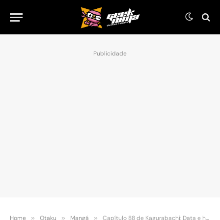
Publicidade
Home
»
Otaku
»
Mangá
»
Capítulo 88 de Kagurabachi: Data e hora de lançamento