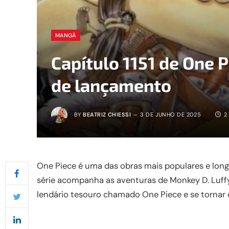
MANGÁ
Capítulo 1151 de One P
de lançamento
BY
BEATRIZ CHIESSI
3 DE JUNHO DE 2025
2
One Piece é uma das obras mais populares e longa
série acompanha as aventuras de Monkey D. Luff
lendário tesouro chamado One Piece e se tornar o