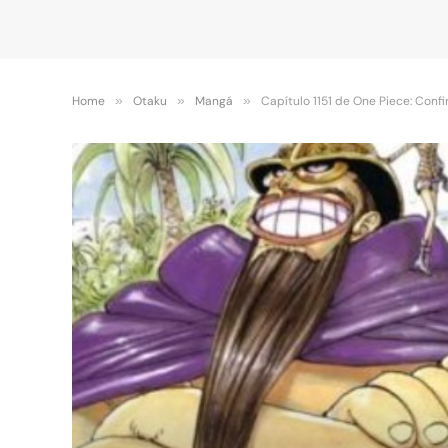
Home
»
Otaku
»
Mangá
»
Capítulo 1151 de One Piece: Conf