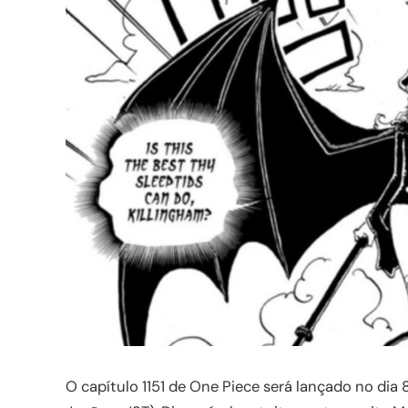
O capítulo 1151 de One Piece será lançado no dia