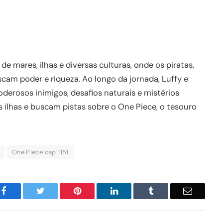
 mares, ilhas e diversas culturas, onde os piratas,
scam poder e riqueza. Ao longo da jornada, Luffy e
erosos inimigos, desafios naturais e mistérios
ilhas e buscam pistas sobre o One Piece, o tesouro
One Piece cap 1151
Facebook
Twitter
Pinterest
LinkedIn
Tumblr
Email