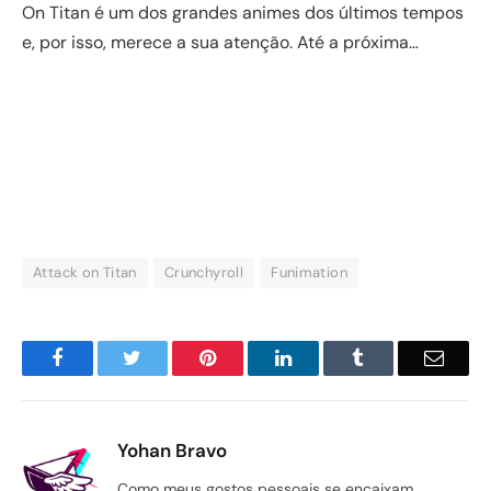
On Titan é um dos grandes animes dos últimos tempos
e, por isso, merece a sua atenção. Até a próxima…
Attack on Titan
Crunchyroll
Funimation
Facebook
Twitter
Pinterest
LinkedIn
Tumblr
Email
Yohan Bravo
Como meus gostos pessoais se encaixam