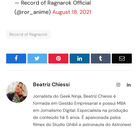
— Record of Ragnarok Official
(@ror_anime)
August 18, 2021
Record of Ragnarok
Facebook
Twitter
Pinterest
LinkedIn
Tumblr
Email
Beatriz Chiessi
Instagram
Lin
Jornalista do Geek Ninja, Beatriz Chiessi é
formada em Gestão Empresarial e possui MBA
em Jornalismo Digital. Especialista na produção
de conteúdo há 5 anos. É apaixonada pelos
filmes do Studio Ghibli e astronauta do Astroneer.