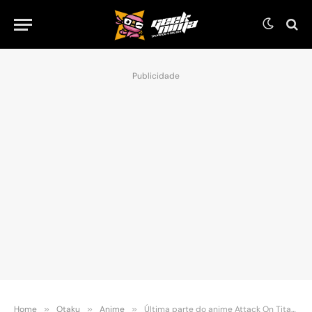
Publicidade
Home
»
Otaku
»
Anime
»
Última parte do anime Attack On Titan começará a ser exibida no início de 2022