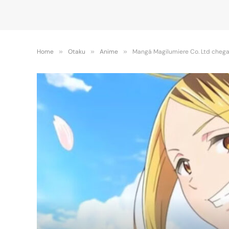
Home
»
Otaku
»
Anime
»
Mangá Magilumiere Co. Ltd chega