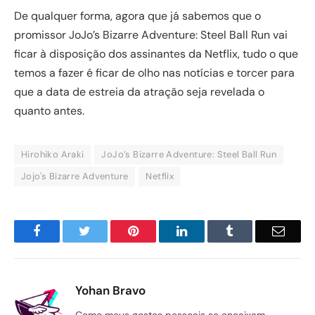
De qualquer forma, agora que já sabemos que o
promissor JoJo’s Bizarre Adventure: Steel Ball Run vai
ficar à disposição dos assinantes da Netflix, tudo o que
temos a fazer é ficar de olho nas notícias e torcer para
que a data de estreia da atração seja revelada o
quanto antes.
Hirohiko Araki
JoJo’s Bizarre Adventure: Steel Ball Run
Jojo's Bizarre Adventure
Netflix
Facebook
Twitter
Pinterest
LinkedIn
Tumblr
Email
Yohan Bravo
Como meus gostos pessoais se encaixam