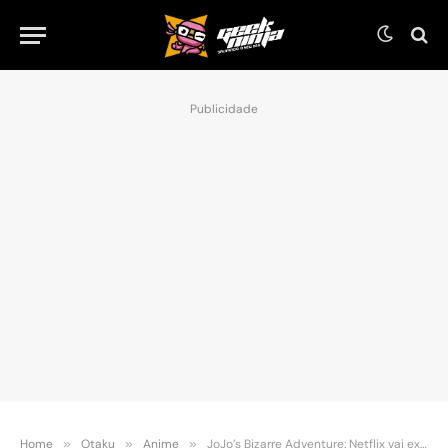
Publicidade
Home
»
Otaku
»
Anime
»
JoJo’s Bizarre Adventure: Netflix vai exibir os episódios do novo anime