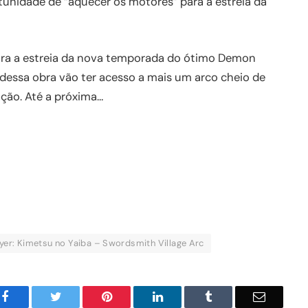
tunidade de “aquecer os motores” para a estreia da
para a estreia da nova temporada do ótimo Demon
s dessa obra vão ter acesso a mais um arco cheio de
ção. Até a próxima…
er: Kimetsu no Yaiba – Swordsmith Village Arc
Facebook
Twitter
Pinterest
LinkedIn
Tumblr
Email