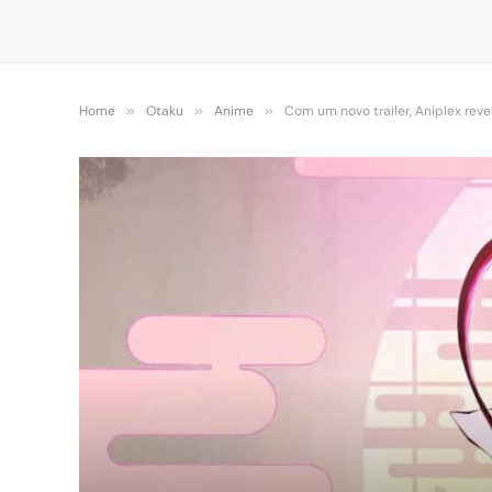
Home
»
Otaku
»
Anime
»
Com um novo trailer, Aniplex rev