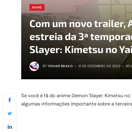
ANIME
Com um novo trailer, A
estreia da 3ª tempor
Slayer: Kimetsu no Ya
BY
YOHAN BRAVO
12 DE DEZEMBRO DE 2022
ATU
Se você é fã do anime Demon Slayer: Kimetsu no Y
algumas informações importante sobre a terceir