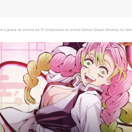
ela a janela de estreia da 3ª temporada do anime Demon Slayer: Kimetsu no Yai