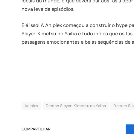
locais do mundo, o que deverá dar aos fãs a opor
nova leva de episódios.
E é isso! A Aniplex começou a construir o hype 
Slayer: Kimetsu no Yaiba e tudo indica que os fã
passagens emocionantes e belas sequências de a
Aniplex
Demon Slayer: Kimetsu no Yaiba
Demon Slay
COMPARTILHAR.