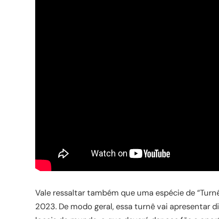
Vale ressaltar também que uma espécie de “Turnê 
2023. De modo geral, essa turnê vai apresentar 