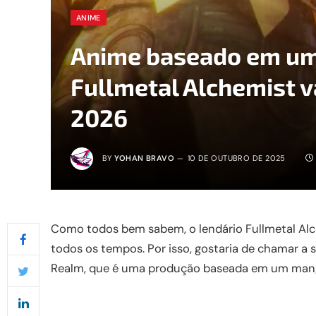
ANIME
Anime baseado em um
Fullmetal Alchemist va
2026
BY
YOHAN BRAVO
10 DE OUTUBRO DE 2025
Como todos bem sabem, o lendário Fullmetal Al
todos os tempos. Por isso, gostaria de chamar 
Realm, que é uma produção baseada em um mangá d