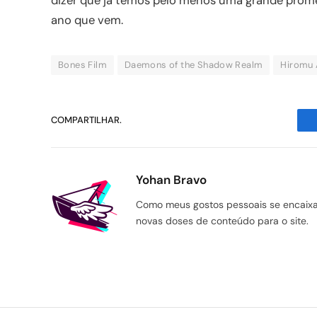
dizer que já temos pelo menos uma grande prom
ano que vem.
Bones Film
Daemons of the Shadow Realm
Hiromu
COMPARTILHAR.
Yohan Bravo
Como meus gostos pessoais se encaixam
novas doses de conteúdo para o site.