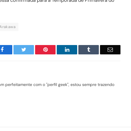
essa confirmada para a Temporada de Primavera do
 Arakawa
Facebook
Twitter
Pinterest
LinkedIn
Tumblr
Email
 perfeitamente com o "perfil geek", estou sempre trazendo