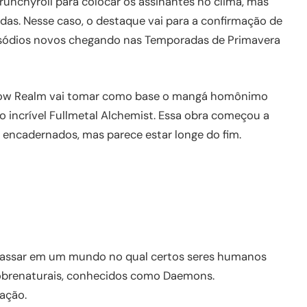
Crunchyroll para colocar os assinantes no clima, mas
as. Nesse caso, o destaque vai para a confirmação de
pisódios novos chegando nas Temporadas de Primavera
dow Realm vai tomar como base o mangá homônimo
do incrível Fullmetal Alchemist. Essa obra começou a
 encadernados, mas parece estar longe do fim.
e passar em um mundo no qual certos seres humanos
sobrenaturais, conhecidos como Daemons.
ação.