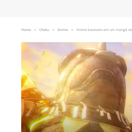
Home
»
Otaku
»
Anime
»
Anime baseado em um mangá da cr